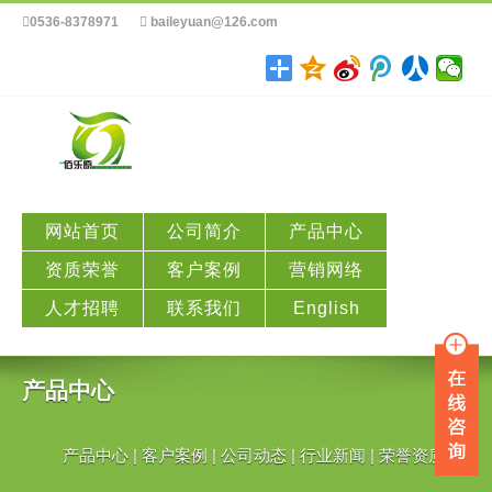
0536-8378971
baileyuan@126.com
本站采用最新技术HTML5 、CSS3、
Bootstrap等制作 。
由于低版本IE不支持HTML5和CSS3技术，对于部分HTML5模板
在IE6、7、8错位问题，请使用搜狗浏览器、Chrome谷歌浏览
器、FireFox浏览器、360浏览器等查看
网站首页
公司简介
产品中心
下载最新浏览器
资质荣誉
客户案例
营销网络
人才招聘
联系我们
English
产品中心
产品中心
|
客户案例
|
公司动态
|
行业新闻
|
荣誉资质
|